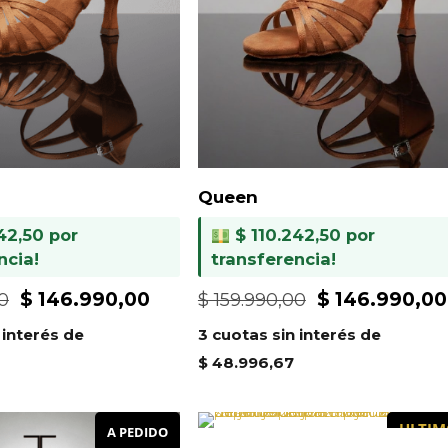
Queen
$
110.242,50
por
42,50
por
transferencia!
ncia!
El
El
El
$
146.990,00
$
146.990,00
$
159.990,00
0
precio
precio
precio
3 cuotas sin interés de
 interés de
original
original
actual
$
48.996,67
era:
era:
es:
$ 159.990,00
$ 159.990,00.
$ 146.990,00.
ULTIM
A PEDIDO
PARE