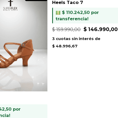
Heels Taco 7
$
110.242,50
por
transferencia!
El
$
146.990,00
$
159.990,00
precio
3 cuotas sin interés de
original
$
48.996,67
era:
$ 159.990,00
42,50
por
ncia!