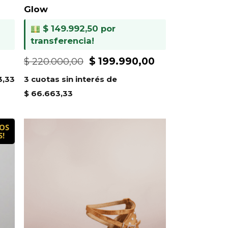
Glow
$
149.992,50
por
transferencia!
El
El
El
$
199.990,00
$
220.000,00
precio
precio
precio
3,33
3 cuotas sin interés de
actual
original
actual
$
66.663,33
es:
era:
es:
.
$ 172.990,00.
$ 220.000,00.
$ 199.990,00.
OS
S!