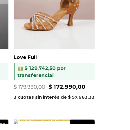
Love Full
$
129.742,50
por
transferencia!
El
El
El
$
172.990,00
$
179.990,00
precio
precio
precio
3 cuotas sin interés de
$
57.663,33
actual
original
actual
es:
era:
es:
.
$ 146.990,00.
$ 179.990,00.
$ 172.990,00.
OS
A PEDIDO
S!