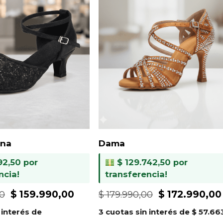
ena
Dama
92,50
por
$
129.742,50
por
ncia!
transferencia!
El
El
El
$
159.990,00
$
172.990,00
00
$
179.990,00
precio
precio
precio
 interés de
3 cuotas sin interés de
$
57.66
original
actual
original