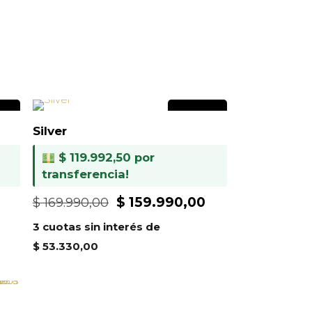
IDO
A PEDIDO
Silver
$
119.992,50
por
transferencia!
El
El
El
$
159.990,00
$
169.990,00
precio
precio
precio
3 cuotas sin interés de
actual
original
actual
$
53.330,00
es:
era:
es:
.
$ 159.990,00.
$ 169.990,00.
$ 159.990,00.