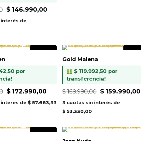
El
El
$
146.990,00
0
precio
precio
 interés de
original
actual
era:
es:
$ 159.990,00.
$ 146.990,00.
A PEDIDO
A PED
en
Gold Malena
42,50
por
$
119.992,50
por
ncia!
transferencia!
El
El
El
$
172.990,00
$
159.990,00
00
$
169.990,00
precio
precio
precio
 interés de
$
57.663,33
3 cuotas sin interés de
original
actual
original
$
53.330,00
era:
es:
era:
$ 179.990,00.
$ 172.990,00.
$ 169.990,00
A PEDIDO
Jazz Nude