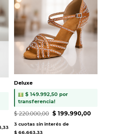
Deluxe
$
149.992,50
por
transferencia!
El
El
$
199.990,00
$
220.000,00
El
precio
precio
precio
3 cuotas sin interés de
3,33
original
actual
actual
$
66.663,33