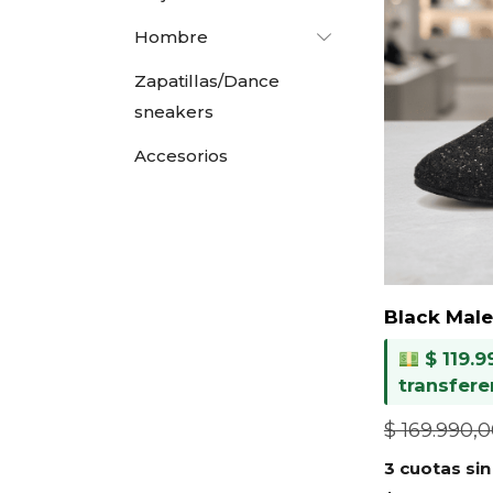
Hombre
Zapatillas/Dance
sneakers
Accesorios
Black Mal
$
119.9
transfere
$
169.990,
3 cuotas sin