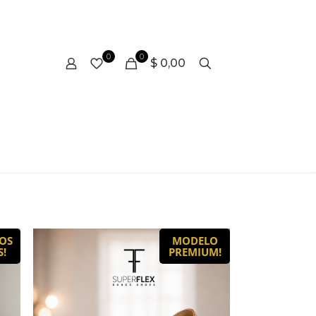
0
0
$ 0,00
OS
MODELO
S!
PREMIUM!