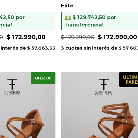
Elite
42,50
por
$
129.742,50
por
ncia!
transferencia!
El
El
El
$
172.990,00
$
172.990,00
00
$
179.990,00
precio
precio
precio
 interés de
$
57.663,33
3 cuotas sin interés de
$
57.66
original
actual
original
era:
es:
era:
$ 179.990,00.
$ 172.990,00.
$ 179.990,00
ULTIM
OFERTA!
PARE