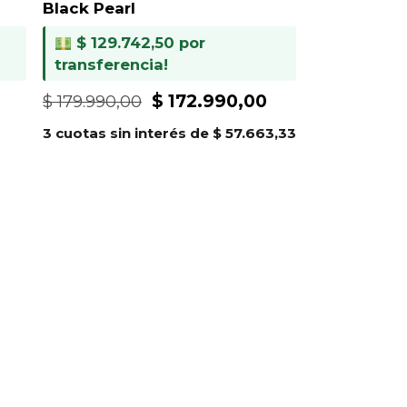
Black Pearl
$
129.742,50
por
transferencia!
El
El
El
$
172.990,00
$
179.990,00
precio
precio
precio
3 cuotas sin interés de
$
57.663,33
actual
original
actual
es:
era:
es:
.
$ 146.990,00.
$ 179.990,00.
$ 172.990,00.