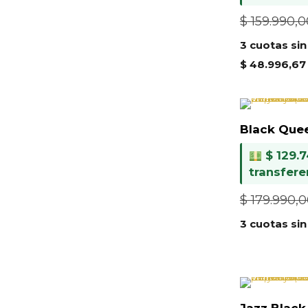
$
159.990,0
3 cuotas sin
$
48.996,67
Black Que
$
129.7
transfere
$
179.990,
3 cuotas sin
Jazz Black