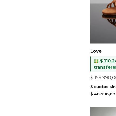
Love
$
110.2
transfere
$
159.990,0
3 cuotas sin
$
48.996,67