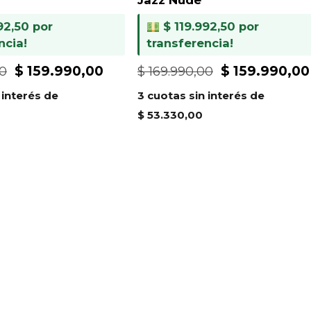
92,50
por
$
119.992,50
por
ncia!
transferencia!
El
El
El
$
159.990,00
$
159.990,00
00
$
169.990,00
precio
precio
precio
 interés de
3 cuotas sin interés de
original
actual
original
$
53.330,00
era:
es:
era:
$ 169.990,00.
$ 159.990,00.
$ 169.990,00